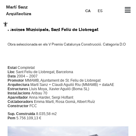
Martí Sanz
CA
ES
Arquitectura
Obre la barra d'eines
Piscines Municipals, Sant Feliu de Llobregat
Obra seleccionada en els V Premis Catalunya Construcció. Categoria D.O
Estat
Completat
Lloc
Sant Feliu de Llobregat, Barcelona
Data
2004 – 2007
Promotor
MMAMB, Ajuntament de St. Feliu de Llobregat
Arquitectura
Martí Sanz + Claudi Aguiló Riu (MMAMB) + dataAE
Estructures
Lluis Moya, Xavier Aguiló (Boma SL)
Instal.lacions
Aribau 70
Aparellador
Anna Harder, Sergi Hoflant
Col.laboradors
Emma Martí, Rosa Gomà, Albert Ruíz
Constructor
FCC
Sup. Construïda
8.035,58 m2
Pem
5.756.109,13 €