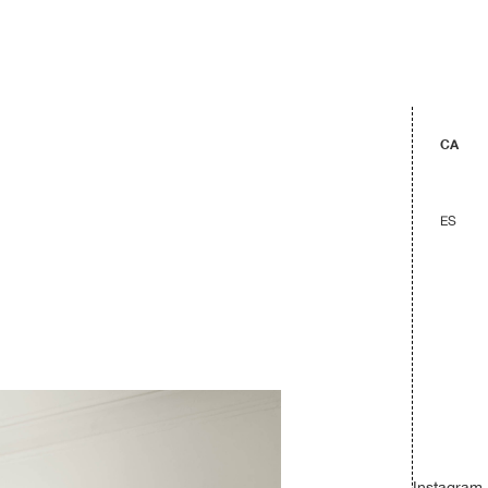
CA
ES