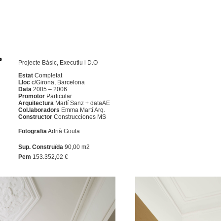
e
Projecte Bàsic, Executiu i D.O
Estat
Completat
Lloc
c/Girona, Barcelona
Data
2005 – 2006
Promotor
Particular
Arquitectura
Martí Sanz + dataAE
Col.laboradors
Emma Martí Arq.
Constructor
Construcciones MS
Fotografia
Adrià Goula
Sup. Construïda
90,00 m2
Pem
153.352,02 €