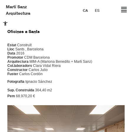
Martí Sanz
CA
ES
Arquitectura
Obre la barra d'eines
Oficines a Sants
Estat
Construït
Lloc
Sants , Barcelona
Data
2016
Promotor
CDM Barcelona
Arquitectura
MIM-A (Mariona Benedito + Marti Sanz)
Col.laboradors
Clara Vidal Riera
Constructor
Carlos Julio
Fuster
Carlos Cordón
Fotografia
Ignacio Sánchez
Sup. Construïda
364,40 m2
Pem
68.970,20 €